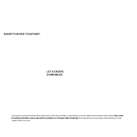
READY TO WORK TOGETHER?
LET'S CREATE
SOME MAGIC
Z prvej správy nemusíte mať absolútne žiadnu obavu. Stačí, ak spomeniete, o aké fotenie by ste mali záujem, termín fotenia, miesto fotenia.
Aby sa naša
komunikácia nestratila v spame, odporúčam komunikáciu
cez
Instagram alebo WhatsApp.
Stačí napísať správu a spomenúť, o aké fotenie by ste mali
záujem. Teším sa na Vás!