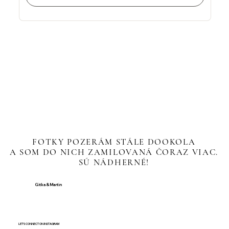
FOTKY POZERÁM STÁLE DOOKOLA
FOTKY POZERÁM STÁLE DOOKOLA
A SOM DO NICH ZAMILOVANÁ ČORAZ VIAC.
A SOM DO NICH ZAMILOVANÁ ČORAZ VIAC.
SÚ NÁDHERNÉ!
SÚ NÁDHERNÉ!
Gitka & Martin
LET'S CONNECT ON INSTAGRAM