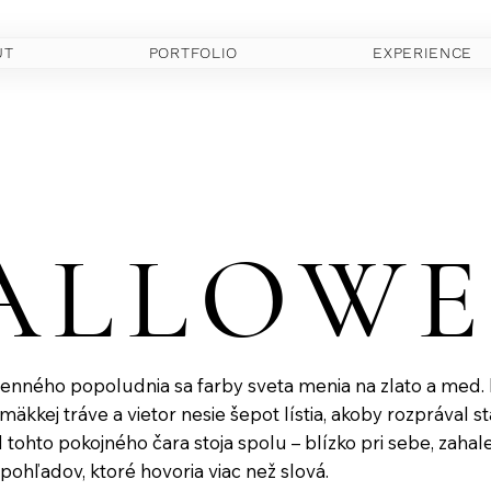
UT
PORTFOLIO
EXPERIENCE
ALLOWE
ALLOWE
esenného popoludnia sa farby sveta menia na zlato a med.
 mäkkej tráve a vietor nesie šepot lístia, akoby rozprával s
tohto pokojného čara stoja spolu – blízko pri sebe, zahal
pohľadov, ktoré hovoria viac než slová.