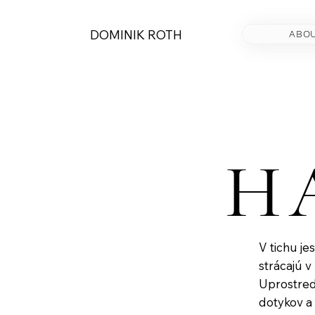
DOMINIK ROTH
ABO
H
H
V tichu j
strácajú v
Uprostred 
dotykov a 