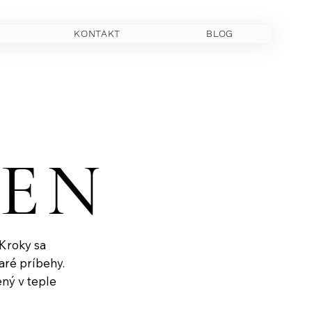
KONTAKT
BLOG
EN
EN
 Kroky sa
taré príbehy.
ený v teple