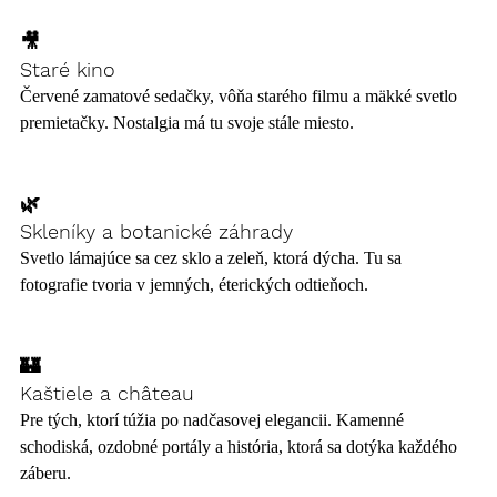
🎥 
Staré kino
Červené zamatové sedačky, vôňa starého filmu a mäkké svetlo 
premietačky. Nostalgia má tu svoje stále miesto.
🌿 
Skleníky a botanické záhrady
Svetlo lámajúce sa cez sklo a zeleň, ktorá dýcha. Tu sa 
fotografie tvoria v jemných, éterických odtieňoch.
🏰 
Kaštiele a château
Pre tých, ktorí túžia po nadčasovej elegancii. Kamenné 
schodiská, ozdobné portály a história, ktorá sa dotýka každého 
záberu.