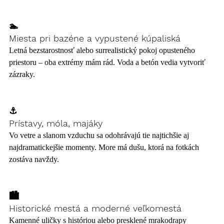
🏊 
Miesta pri bazéne a vypustené kúpaliská
Letná bezstarostnosť alebo surrealistický pokoj opusteného 
priestoru – oba extrémy mám rád. Voda a betón vedia vytvoriť 
zázraky.
⚓ 
Prístavy, móla, majáky
Vo vetre a slanom vzduchu sa odohrávajú tie najtichšie aj 
najdramatickejšie momenty. More má dušu, ktorá na fotkách 
zostáva navždy.
🏙️ 
Historické mestá a moderné veľkomestá
Kamenné uličky s históriou alebo presklené mrakodrapy 