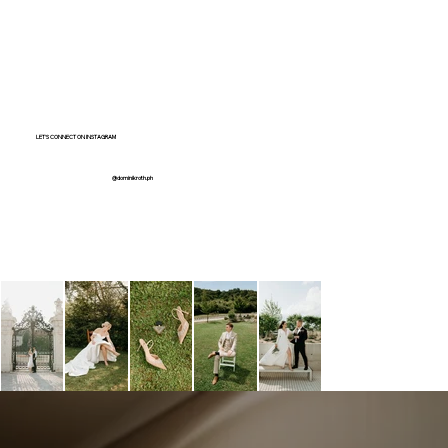
LET'S CONNECT ON INSTAGRAM
@dominikroth.ph