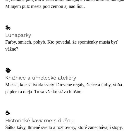
Milujem pulz mesta pod zemou aj nad ňou.
🎠 
Lunaparky
Farby, smiech, pohyb. Kto povedal, že spomienky musia byť 
vážne?
📚 
Knižnice a umelecké ateliéry
Miesta, kde sa tvoria svety. Drevené regály, štetce a farby, vôňa 
papiera a oleja. Tu sa všetko stáva hlbším.
☕ 
Historické kaviarne s dušou
Šálka kávy, tlmené svetlo a rozhovory, ktoré zanechávajú stopy. 