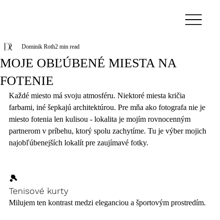
Dominik Roth
2 min read
MOJE OBĽÚBENÉ MIESTA NA
FOTENIE
Každé miesto má svoju atmosféru. Niektoré miesta kričia 
farbami, iné šepkajú architektúrou. Pre mňa ako fotografa nie je 
miesto fotenia len kulisou - lokalita je mojím rovnocenným 
partnerom v príbehu, ktorý spolu zachytíme. Tu je výber mojich 
najobľúbenejších lokalít pre zaujímavé fotky.
🎾 
Tenisové kurty
Milujem ten kontrast medzi eleganciou a športovým prostredím.