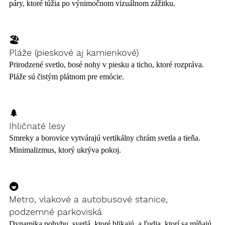
páry, ktoré túžia po výnimočnom vizuálnom zážitku.
🏖️ 
Pláže (pieskové aj kamienkové)
Prirodzené svetlo, bosé nohy v piesku a ticho, ktoré rozpráva. 
Pláže sú čistým plátnom pre emócie.
🌲 
Ihličnaté lesy
Smreky a borovice vytvárajú vertikálny chrám svetla a tieňa. 
Minimalizmus, ktorý ukrýva pokoj.
🚇 
Metro, vlakové a autobusové stanice, 
podzemné parkoviská
Dynamika pohybu, svetlá, ktoré blikajú, a ľudia, ktorí sa míňajú. 