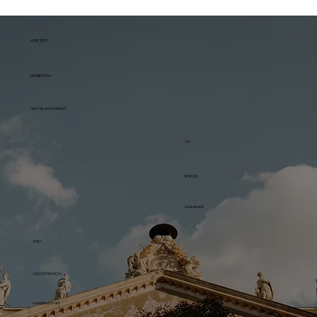
498 593+
MOMENTOV
navždy uchovaných
10+
ROKOV
skúseností
455+
ZACHYTENÝCH
svadobných dní