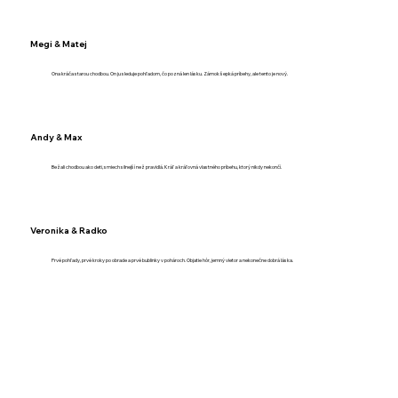
Megi & Matej
Ona kráča starou chodbou. On ju sleduje pohľadom, čo pozná len lásku. Zámok šepká príbehy, ale tento je nový.
Andy & Max
Bežali chodbou ako deti, smiech silnejší než pravidlá. Kráľ a kráľovná vlastného príbehu, ktorý nikdy nekončí.
Veronika & Radko
Prvé pohľady, prvé kroky po obrade a prvé bublinky v pohároch. Objatie hôr, jemný vietor a nekonečne dobrá láska.