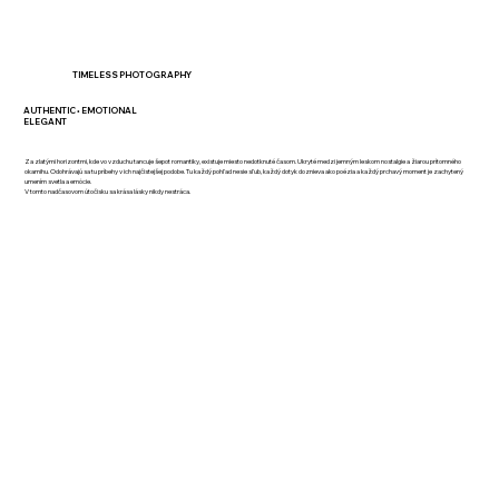
TIMELESS
PHOTOGRAPHY
AUTHENTIC • EMOTIONAL
ELEGANT
Za zlatými horizontmi, kde vo vzduchu tancuje šepot romantiky, existuje miesto nedotknuté časom. Ukryté medzi jemným leskom nostalgie a žiarou prítomného
okamihu. Odohrávajú sa tu príbehy v ich najčistejšej podobe. Tu každý pohľad nesie sľub, každý dotyk doznieva ako poézia a každý prchavý moment je zachytený
umením svetla a emócie.
V tomto nadčasovom útočisku sa krása lásky nikdy nestráca.