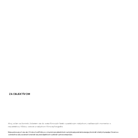
ZA OBJEKTÍVOM
Ahoj, volám sa Dominik. Zoberiem vás do sveta filmových farieb s pastelovým nádychom, nadčasových momentov s
neuveriteľnou hĺbkou ostrosti a nádychom filmovej fotografie.
Mojou prácou je už viac ako 10 rokov tvoriť fotky so zmyslom pre detail, ktoré zachytávajú podstatnú energiu, ktorá náš všetkých prepája. Chcem sa
zamerať na vašu osobnosť a nechať vás pred objektívom vyniknúť v prirodzenej kráse.