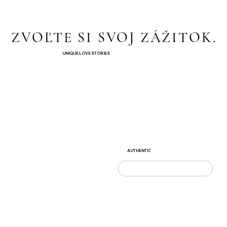
ZVOĽTE SI SVOJ ZÁŽITOK.
ZVOĽTE SI SVOJ ZÁŽITOK.
UNIQUE LOVE STORIES
AUTHENTIC
WEDDINGS