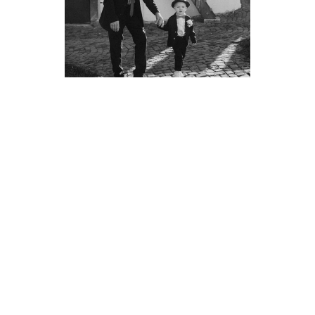
OLIVIA & PETER
GITKA & MARTIN
DOMI & ONDREJ
LUCIA & GREGOR